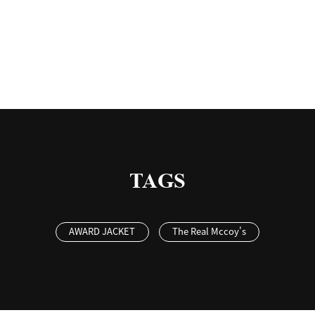
有
TAGS
AWARD JACKET
The Real Mccoy's