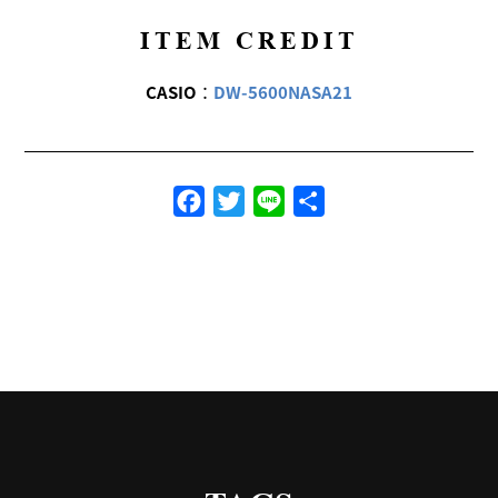
ITEM CREDIT
CASIO
：
DW-5600NASA21
Facebook
Twitter
Line
共
有