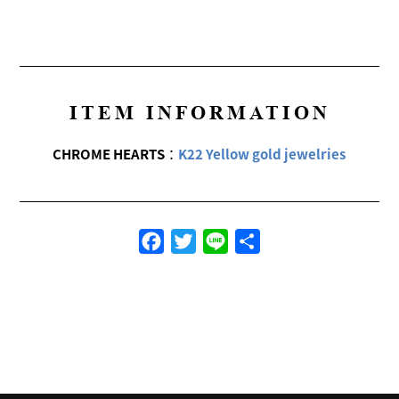
ITEM INFORMATION
CHROME HEARTS
：
K22 Yellow gold jewelries
Facebook
Twitter
Line
共
有