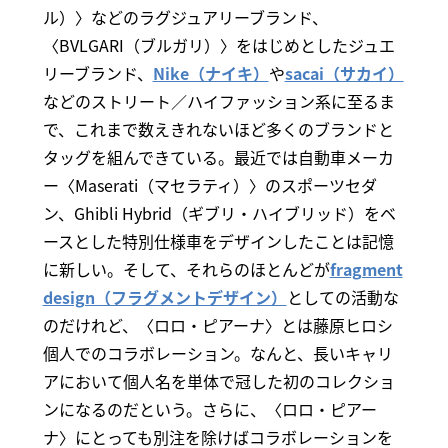
ル）〉などのラグジュアリーブランド、
〈BVLGARI（ブルガリ）〉をはじめとしたジュエ
リーブランド、
Nike（ナイキ）
や
sacai（サカイ）
などのストリート／ハイファッション系に至るま
で、これまで数えきれないほど多くのブランドと
タッグを組んできている。最近では自動車メーカ
ー〈Maserati（マセラティ）〉のスポーツセダ
ン、Ghibli Hybrid（ギブリ・ハイブリッド）をベ
ースとした特別仕様車をデザインしたことは記憶
に新しい。そして、それらのほとんどが
fragment
design（フラグメントデザイン）
としての活動な
のだけれど、〈ロロ・ピアーナ〉とは藤原ヒロシ
個人でのコラボレーション。なんと、長いキャリ
アにおいて個人名を単体で冠した初のコレクショ
ンになるのだという。さらに、〈ロロ・ピアー
ナ〉にとっても別注を除けばコラボレーションを