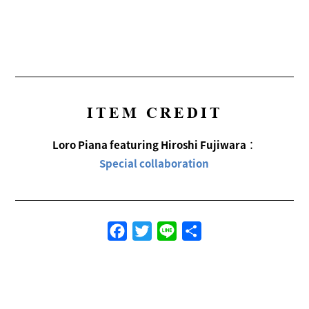
ITEM CREDIT
Loro Piana featuring Hiroshi Fujiwara
：
Special collaboration
Facebook
Twitter
Line
共
有