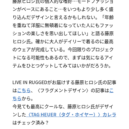
藤原ヒロシ氏の個人的な嗜好…モードファッショ
ンがベースにあること…をいつもより少し多く盛
り込んだデザインと言えるかもしれない。「年齢
を重ねて洋服に無頓着になっていた人にもファッ
ションの楽しさを思い出してほしい」と語る藤原
ヒロシ氏。確かに大人がデイリーで着るのに最高
のウェアが完成している。今回限りのプロジェク
トになる可能性もあるので、まずは気になるアイ
テムをひとつゲットしてみてはいかがだろうか。
LIVE IN RUGGEDがお届けする藤原ヒロシ氏の記事
は
こちら
、〈フラグメントデザイン〉の記事は
こ
ちら
から。
今見ても最高にクールな、藤原ヒロシ氏がデザイ
ンした
〈TAG HEUER（タグ・ホイヤー）〉カレラ
はチェック済み？