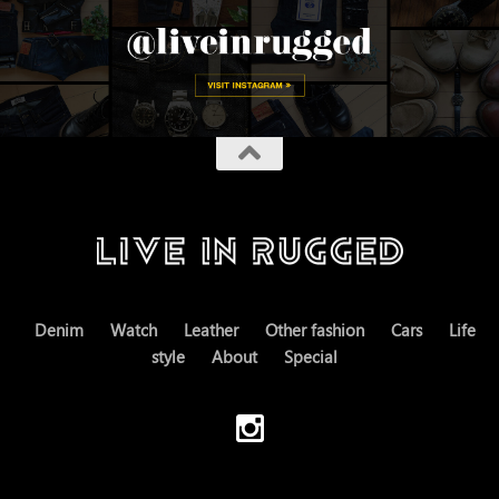
Denim
Watch
Leather
Other fashion
Cars
Life
style
About
Special