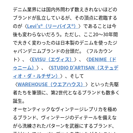
デニム業界には国内外問わず数えきれないほどの
ブランドが乱立しているが、その頂点に君臨する
のが〈
Levi’s®（リーバイス®）
〉であることは今
後も変わらないだろう。ただし、ここ20～30年間
で大きく変わったのは日本製のデニムを使ったジ
ャパンデニムブランドの台頭だ。〈フルカウン
ト〉、〈
EVISU（エヴィス）
〉、〈
DENIME（ド
ゥニーム）
〉、〈
STUDIO D’ARTISAN（ステュデ
ィオ・ダ・ルチザン）
〉、そして
〈
WAREHOUSE（ウエアハウス）
〉といった先駆
者たちを筆頭に、第2世代となるブランドも数多く
誕生。
オーセンティックなヴィンテージレプリカを極め
るブランド、ヴィンテージのディテールを備えな
がら洗練されたパターンを武器にするブランド、