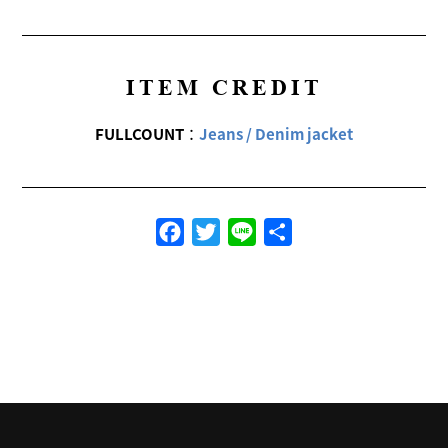
ITEM CREDIT
FULLCOUNT
：
Jeans / Denim jacket
Facebook
Twitter
Line
共
有