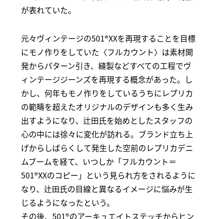
が表れていた。
元々ヴィンテージの501®XXを再現することを目標
にモノ作りをしていた〈フルカウント〉は素材開
発からパターン引き、縫製などすべての工程でヴ
ィンテージジーンズを再現する概念があった。し
かし、何年もモノ作りをしているうちにレプリカ
の範疇を超えたオリジナルのデザインも多く生み
出すようになり、辻田氏を始めとしたスタッフの
心の中には徐々に変化が訪れる。ブランド立ち上
げからしばらくして発生した空前のレプリカデニ
ムブームを経て、いつしか「フルカウント＝
501®XXのコピー」という見られ方をされるように
なり、辻田氏の目線と異なるイメージに悩みが生
じるようになったという。
その後、501®のアーキュエイトステッチからヒン