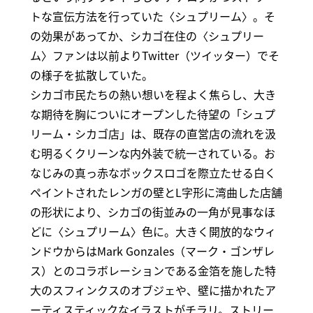
トな宣伝方法を行っていた〈シュプリーム〉。そ
の効果があってか、シカゴ在住の〈シュプリー
ム〉ファンは以前よりTwitter（ツイッター）でそ
の様子を拡散していた。
シカゴ市民たちの熱い想いを程よく焦らし、大き
な期待を胸についにオープンした待望の「シュプ
リーム・シカゴ店」は、既存の直営店の流れを汲
む明るくクリーンな内外装で統一されている。お
なじみの真っ赤なボックスロゴを際立たせる白く
ペイントされたレンガの壁とL字形に湾曲した店舗
の形状により、シカゴの街並みの一角が見事なほ
どに〈シュプリーム〉色に。大きく開放的なウィ
ンドウからはMark Gonzales（マーク・ゴンザレ
ス）とのコラボレーションである金箔を施した特
大のスフィンクスのオブジェや、壁に描かれたア
ーティスティックなイラストがチラリ。ストリー