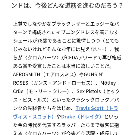
ンドは、今後どんな道筋を進むのだろう？
上質でしなやかなブラックレザーとエッジーなパ
ターンで構成されたイブニングドレスを着こなす
シェールが76歳であることに驚愕しつつ（とても
じゃないけれどそんなお年には見えない…）、我
らが〈クロムハーツ〉がCFDAアワードで再び権威
ある賞を受賞したことは本当に嬉しいことだ。
AEROSMITH（エアロスミス）やGUNS N’
ROSES（ガンズ・アンド・ローゼズ）、Mötley
Crüe（モトリー・クルー）、Sex Pistols（セック
ス・ピストルズ）といったクラシックロック／パ
ンクの先駆者たちをはじめ、
Travis Scott（トラ
ヴィス・スコット）
や
Drake（ドレイク）
といっ
た今の時代を代表するラッパーたちまで顧客に抱
える〈クロムハーツ〉が今後どう活躍・成長して