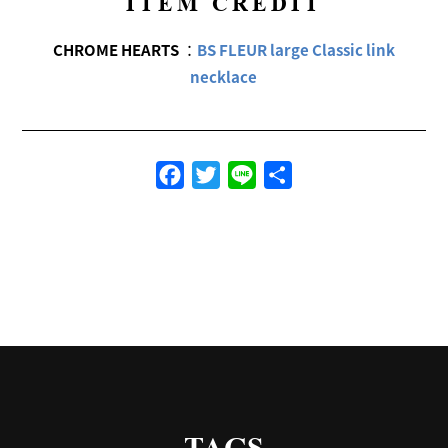
ITEM CREDIT
CHROME HEARTS
：
BS FLEUR large Classic link
necklace
Facebook
Twitter
Line
共
有
TAGS