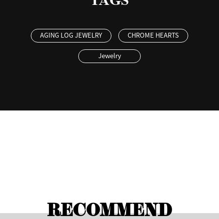
AGING LOG JEWELRY
CHROME HEARTS
Jewelry
RECOMMEND