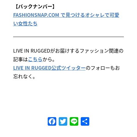
【バックナンバー】
FASHIONSNAP.COM で見つけるオシャレで可愛
い女性たち
LIVE IN RUGGEDがお届けするファッション関連の
記事は
こちら
から。
LIVE IN RUGGED公式ツイッター
のフォローもお
忘れなく。
Facebook
Twitter
Line
共
有