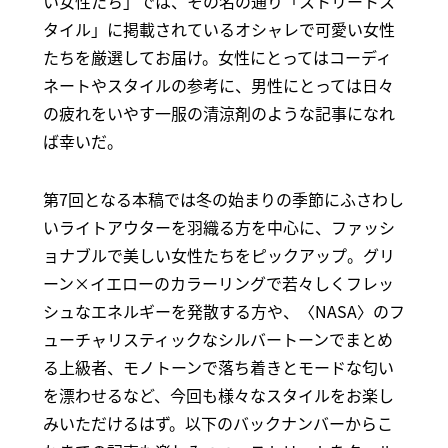
い女性たち」では、その名の通り「ストリートス
タイル」に掲載されているオシャレで可愛い女性
たちを厳選してお届け。女性にとってはコーディ
ネートやスタイルの参考に、男性にとっては日々
の疲れをいやす一服の清涼剤のような記事になれ
ば幸いだ。
第7回となる本稿では冬の始まりの季節にふさわし
いライトアウターを羽織る方を中心に、ファッシ
ョナブルで美しい女性たちをピックアップ。グリ
ーン×イエローのカラーリングで若々しくフレッ
シュなエネルギーを発散する方や、〈NASA〉のフ
ューチャリスティックなシルバートーンでまとめ
る上級者、モノトーンで落ち着きとモードな匂い
を漂わせるなど、今回も様々なスタイルをお楽し
みいただけるはず。以下のバックナンバーからこ