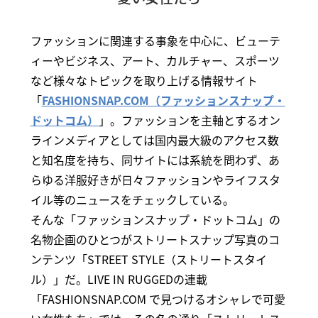
ファッションに関連する事象を中心に、ビューテ
ィーやビジネス、アート、カルチャー、スポーツ
など様々なトピックを取り上げる情報サイト
「
FASHIONSNAP.COM（ファッションスナップ・
ドットコム）
」。ファッションを主軸とするオン
ラインメディアとしては国内最大級のアクセス数
と知名度を持ち、同サイトには系統を問わず、あ
らゆる洋服好きが日々ファッションやライフスタ
イル等のニュースをチェックしている。
そんな「ファッションスナップ・ドットコム」の
名物企画のひとつがストリートスナップ写真のコ
ンテンツ「STREET STYLE（ストリートスタイ
ル）」だ。LIVE IN RUGGEDの連載
「FASHIONSNAP.COM で見つけるオシャレで可愛