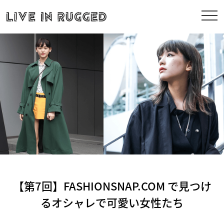
【第7回】FASHIONSNAP.COM で見つけ
るオシャレで可愛い女性たち