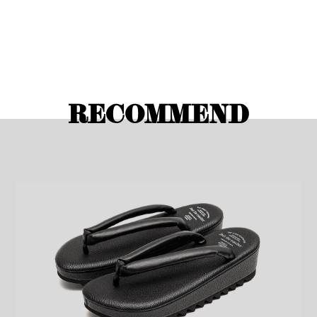
RECOMMEND