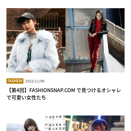
2022/11/09
FASHION
【第4回】FASHIONSNAP.COM で見つけるオシャレ
で可愛い女性たち