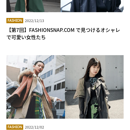
2022/12/13
FASHION
【第7回】FASHIONSNAP.COM で見つけるオシャレ
で可愛い女性たち
2022/12/02
FASHION