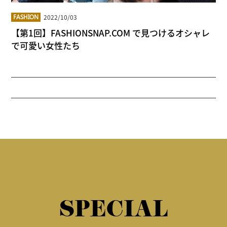
2022/10/03
FASHION
【第1回】FASHIONSNAP.COM で見つけるオシャレ
で可愛い女性たち
SPECIAL