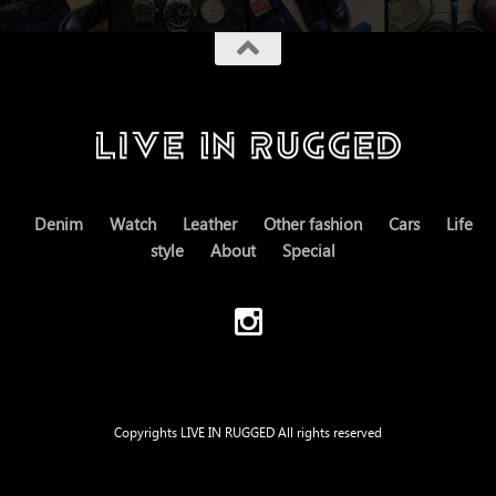
Denim
Watch
Leather
Other fashion
Cars
Life
style
About
Special
Copyrights LIVE IN RUGGED All rights reserved