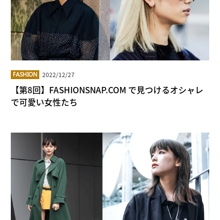
2022/12/27
FASHION
【第8回】FASHIONSNAP.COM で見つけるオシャレ
で可愛い女性たち