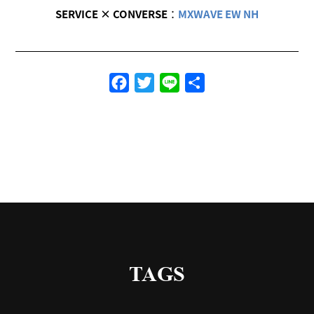
SERVICE × CONVERSE
：
MXWAVE EW NH
Facebook
Twitter
Line
共
有
TAGS