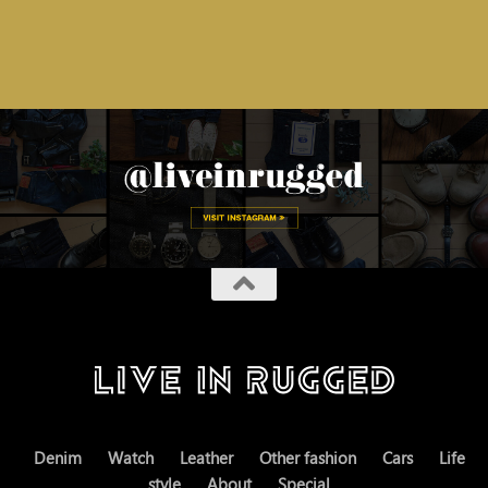
Denim
Watch
Leather
Other fashion
Cars
Life
style
About
Special