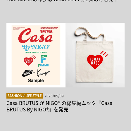
2026/05/09
FASHION
/
LIFE STYLE
Casa BRUTUS が NIGO® の総集編ムック『Casa
BRUTUS By NIGO®』を発売