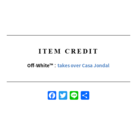
ITEM CREDIT
Off-White™
：
takes over Casa Jondal
Facebook
Twitter
Line
共
有