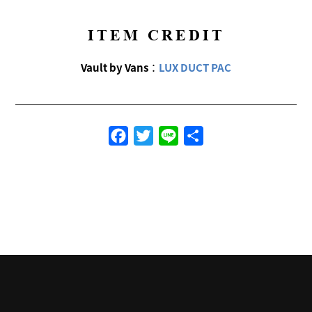
ITEM CREDIT
Vault by Vans
：
LUX DUCT PAC
Facebook
Twitter
Line
共
有