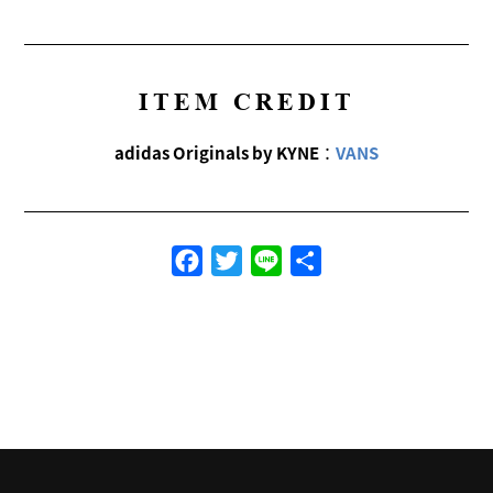
ITEM CREDIT
adidas Originals by KYNE
：
VANS
Facebook
Twitter
Line
共
有