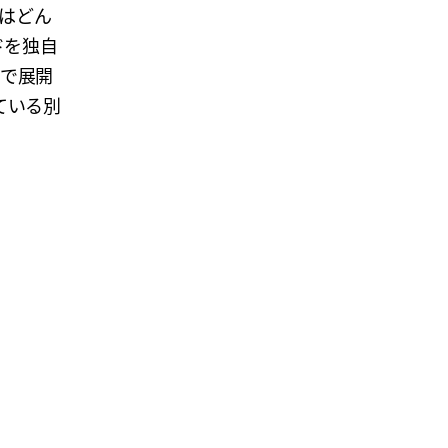
はどん
ドを独自
まで展開
している別