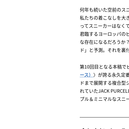
何年も続いた空前のス
私たちの着こなしを大
ってスニーカーはなく
君臨するヨーロッパの
な存在になるだろうか？L
ド」と予測。それを裏
第10回目となる本稿
ース）
〉が誇る永久定番
ドまで展開する複合型
れていたJACK PUR
プル＆ミニマルなスニ