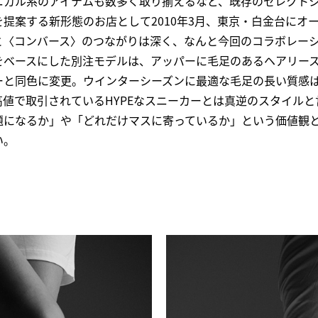
ニカル系のアイテムも数多く取り揃えるなど、既存のセレクト
提案する新形態のお店として2010年3月、東京・白金台にオ
と〈コンバース〉のつながりは深く、なんと今回のコラボレーシ
をベースにした別注モデルは、アッパーに毛足のあるヘアリー
ーと同色に変更。ウインターシーズンに最適な毛足の長い質感
値で取引されているHYPEなスニーカーとは真逆のスタイル
題になるか」や「どれだけマスに寄っているか」という価値観
い。