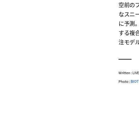
空前の
なスニー
に予測
する複合
注モデル
Written : LI
Photo :
BIO