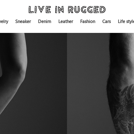
elry
Sneaker
Denim
Leather
Fashion
Cars
Life styl