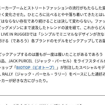
ニーカーブームとストリートファッションの流行がもたらした
きく変化させた。ひところに比べるとやや落ち着いてきたとは
てはならない存在であり続けることは決して変わらない。ファ
ビッグメゾンにまで波及したトレンドの波を経て、これからど
IVE IN RUGGEDでは「シンプルでミニマルなデザインが
付ける（であろう）各ブランドのモデルをピックアップしてお
でピックアップするのは誰もが一度は履いたことがあるであろう
品、JACK PURCEL（ジャック・パーセル）をライフスタイ
ショップ「
BIOTOP（ビオトープ）
」が別注したスペシャルモデ
CELL RALLY（ジャック・パーセル・ラリー）をベースにした通
ーカーが好きな方にぴったり。