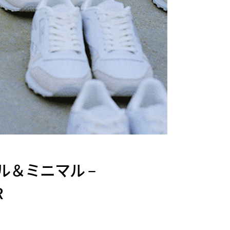
＆ミニマル –
R