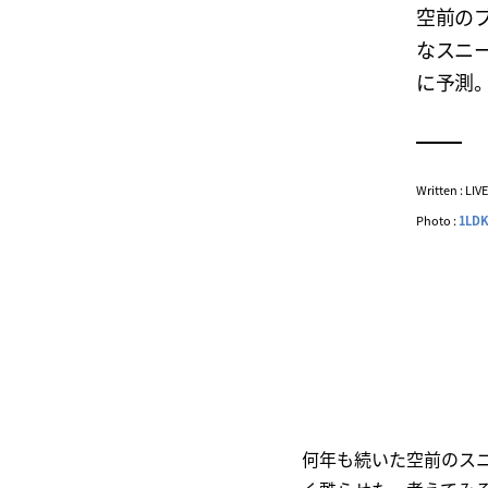
空前の
なスニー
に予測
Written : LI
Photo :
1LD
何年も続いた空前のス