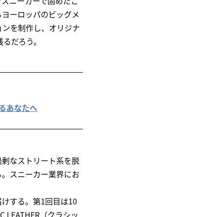
をスニーカーで固めたこ
るヨーロッパのビッグメ
ョンを制作し、オリジナ
残るだろう。
を求めるあなたへ
過剰なストリート系を脱
る。スニーカー業界にお
けする。第1回目は10
IC LEATHER（クラシッ