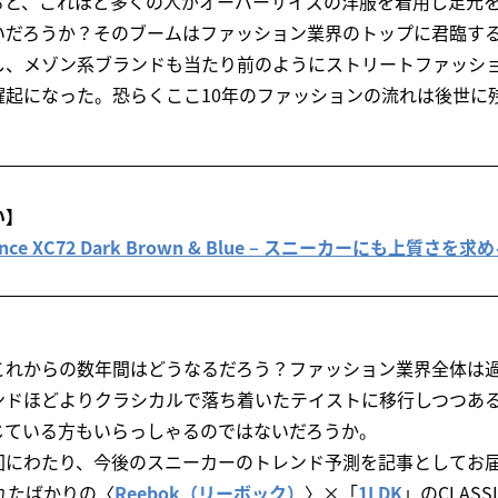
ると、これほど多くの人がオーバーサイズの洋服を着用し足元
いだろうか？そのブームはファッション業界のトップに君臨す
し、メゾン系ブランドも当たり前のようにストリートファッシ
躍起になった。恐らくここ10年のファッションの流れは後世に
い】
alance XC72 Dark Brown & Blue – スニーカーにも上質さ
これからの数年間はどうなるだろう？ファッション業界全体は
ンドほどよりクラシカルで落ち着いたテイストに移行しつつあ
じている方もいらっしゃるのではないだろうか。
回にわたり、今後のスニーカーのトレンド予測を記事としてお届
れたばかりの〈
Reebok（リーボック）
〉×「
1LDK
」のCLASS