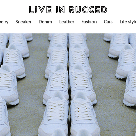
elry
Sneaker
Denim
Leather
Fashion
Cars
Life styl