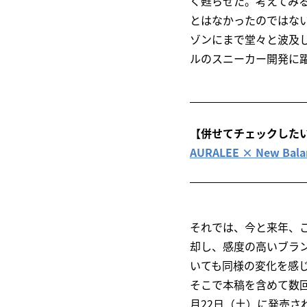
く甦らせた。考えてみ
とはなかったのではな
ゾンにまで堂々と波及
ルのスニーカー開発に
【併せてチェックした
AURALEE × New B
それでは、今と来年、
却し、感度の高いブラ
いても同様の変化を感
そこで本稿を含めて数
月22日（土）に発売さ