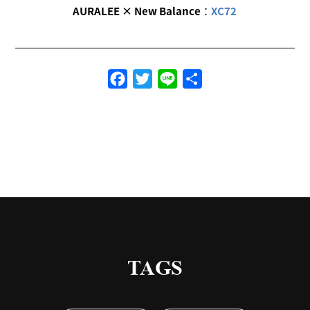
AURALEE × New Balance
：
XC72
Facebook
Twitter
Line
共
有
TAGS