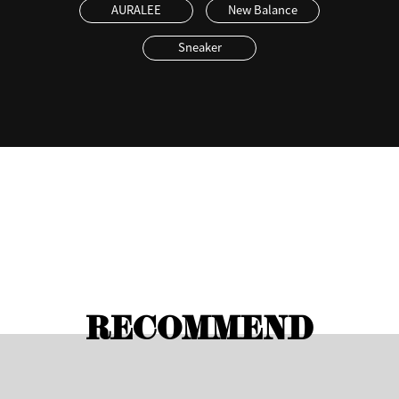
AURALEE
New Balance
Sneaker
RECOMMEND