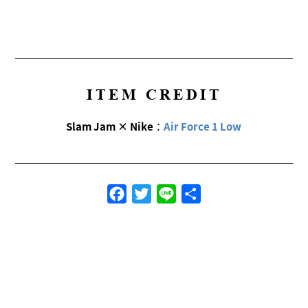
ITEM CREDIT
Slam Jam × Nike
：
Air Force 1 Low
Facebook
Twitter
Line
共
有