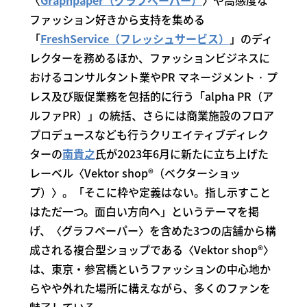
〈
Graphpaper（グラフペーパー）
〉や高感度な
ファッション好きから支持を集める
「
FreshService（フレッシュサービス）
」のディ
レクターを務めるほか、ファッションビジネスに
おけるコンサルタント業やPR マネージメント · プ
レス及び販促業務を包括的に行う「alpha PR（ア
ルファPR）」の統括、さらには商業施設のフロア
プロデュースなども行うクリエイティブディレク
ターの
南貴之
氏が2023年6月に新たに立ち上げた
レーベル〈Vektor shop®（ベクターショッ
プ）〉。「そこに枠や定義はない。指し示すこと
はただ一つ。面白い方向へ」というテーマを掲
げ、〈グラフペーパー〉を含めた3つの店舗から構
成される複合型ショップである〈Vektor shop®〉
は、東京・参宮橋というファッションの中心地か
らやや外れた場所に構えながら、多くのファンを