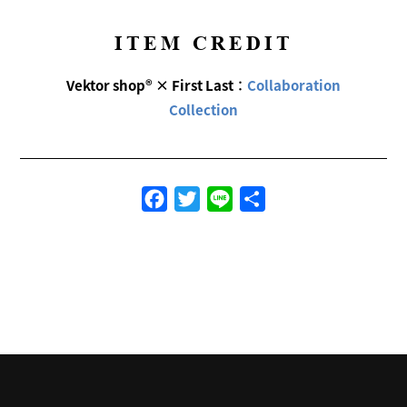
ITEM CREDIT
Vektor shop® × First Last
：
Collaboration
Collection
Facebook
Twitter
Line
共
有