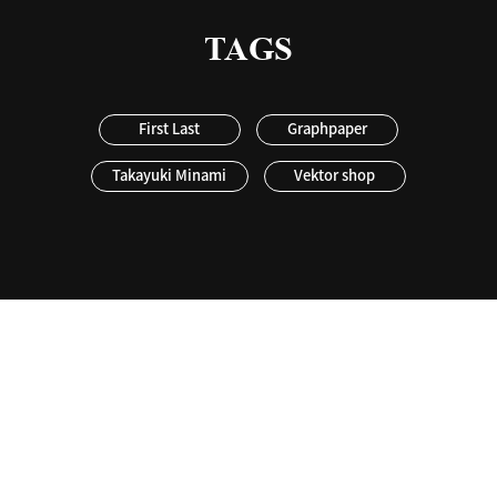
TAGS
First Last
Graphpaper
Takayuki Minami
Vektor shop