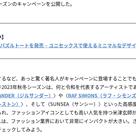
シーズンのキャンペーンを公開した。
い】
めるパズルトートを発売 – ユニセックスで使えるミニマルなデザ
するなど、あっと驚く著名人がキャンペーンに登場することで
2023年秋冬シーズンは、何と令和を代表するアーティストで
 SANDER（ジルサンダー）
〉や〈
RAF SIMONS（ラフ・シモン
プレストン）
〉、そして〈SUNSEA（サンシー）〉といった高感
られ、ファッションアイコンとしても高い人気を持つ米津玄師
スは、ファッション業界において非常にインパクトが大きい。
チェックしてみよう。