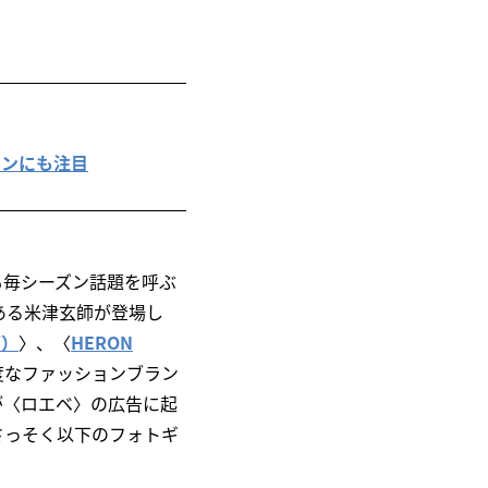
インにも注目
も毎シーズン話題を呼ぶ
ある米津玄師が登場し
ズ）
〉、〈
HERON
度なファッションブラン
が〈ロエベ〉の広告に起
さっそく以下のフォトギ