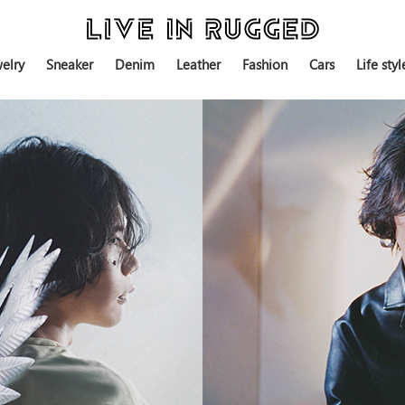
elry
Sneaker
Denim
Leather
Fashion
Cars
Life styl