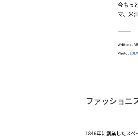
今もっ
マ、米
Written : LI
Photo :
LOE
ファッショニ
1846年に創業したス