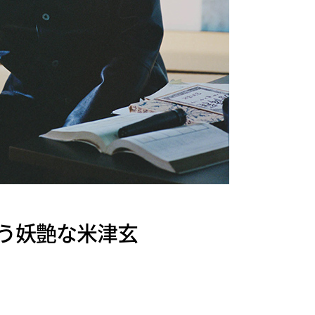
とう妖艶な米津玄