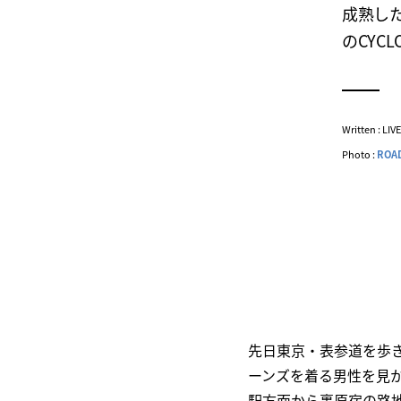
成熟した
のCYC
Written : LI
Photo :
ROA
先日東京・表参道を歩
ーンズを着る男性を見
駅方面から裏原宿の路