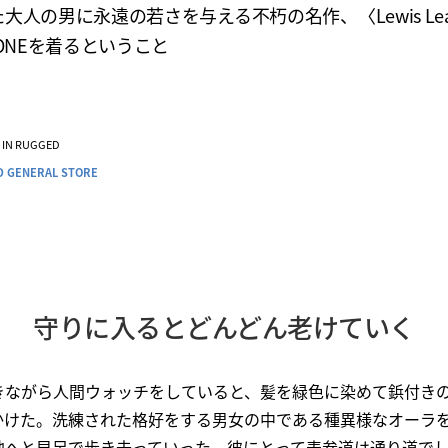
大人の男に永遠の若さを与える不朽の名作、〈Lewis Leat
LONEを着るということ
VE IN RUGGED
D GENERAL STORE
守りに入るとどんどん老けていく
きながら人間ウォッチをしていると、髪を緑色に染めて鋲付き
かけた。洗練された格好をする男女の中である種異様なオーラ
地へと早足で歩き去っていった。彼にとって表参道は通り道で