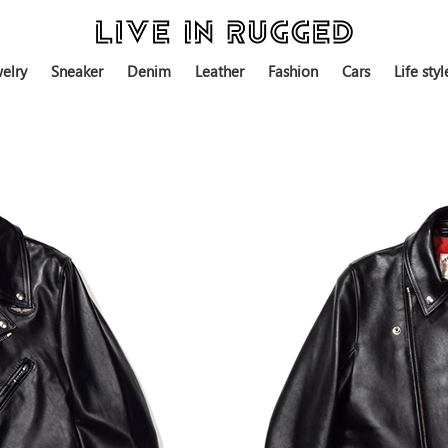
elry
Sneaker
Denim
Leather
Fashion
Cars
Life styl