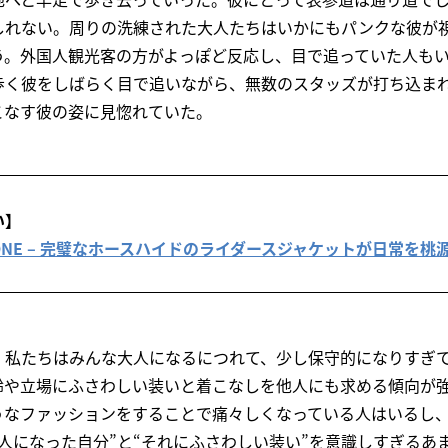
しれない。周りの洗練された大人たちはいかにもパンクな彼が
う。外国人観光客の方がよっぽど反応し、目で追っていた人も
歩く彼をしばらく目で追いながら、無数のスタッズが打ち込ま
こなす彼の姿に見惚れていた。
い】
s CYCLONE – 完璧なホースハイドのライダースジャケットが日常を
、私たちはみんな大人になるにつれて、少し保守的になりすぎ
齢や立場にふさわしい装いと着こなしを他人にも求める傾向が
うなファッションをすることで痛々しくなっている人はいるし、
人になった自分”と“それにふさわしい装い”を意識しすぎるあ