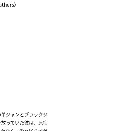
hers〉
の革ジャンとブラックジ
を放っていた彼は、原宿
しかなく、少々居心地が