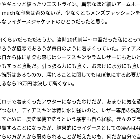
ンやギュッと絞ったウエストライン。異常なほど細いアームホ
o muchな印象は否めないが、少なくともメンズファッション
ルなライダースジャケットのひとつだったと思う。
円くらいだっただろうか。当時20代前半～中盤だった私にとっ
降ろうが極寒であろうが毎日のように着まくっていた。ディア
の日から体に馴染む感じはシープスキンやラムレザーにも近い
りもずっと強靭だ。引っ張る力にも強く、おまけに水分にも強
る箇所はあるものの、濡れることに関してもほぼ気にする必要
るなら19万円は決して高くない。
ビロテで着まくったアウターになったわけだが、あまりに気を
げつない。ディアスキンは特に水に強いのと、レザー専用の洗
とすために一度洗濯機で洗うという暴挙も自ら経験。元々のブ
経験することになったが、結果的にライダースとしての凄みは4
からの方が人から褒められることが増えたのも、何だか自分で