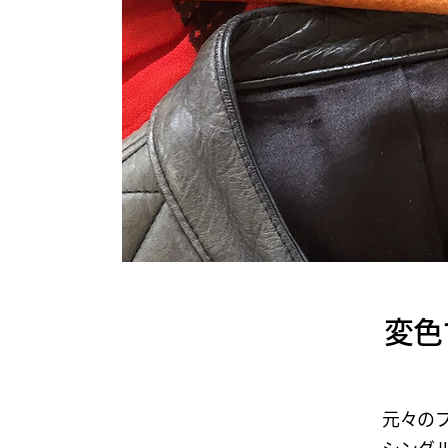
変色
元々の