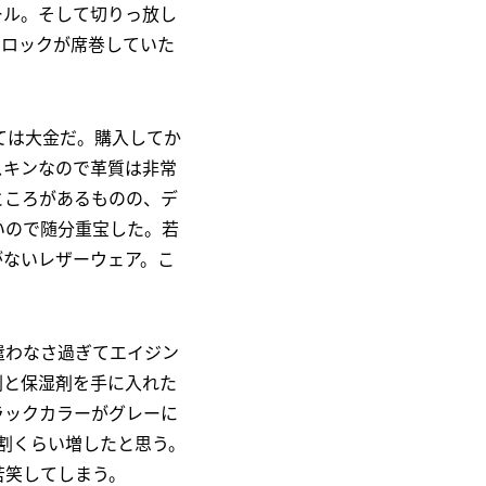
ール。そして切りっ放し
をロックが席巻していた
ては大金だ。購入してか
スキンなので革質は非常
ところがあるものの、デ
いので随分重宝した。若
がないレザーウェア。こ
遣わなさ過ぎてエイジン
剤と保湿剤を手に入れた
ラックカラーがグレーに
割くらい増したと思う。
苦笑してしまう。