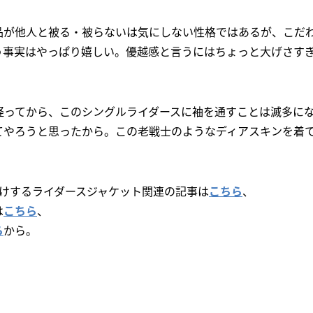
品が他人と被る・被らないは気にしない性格ではあるが、こだ
う事実はやっぱり嬉しい。優越感と言うにはちょっと大げさす
く経ってから、このシングルライダースに袖を通すことは滅多に
てやろうと思ったから。この老戦士のようなディアスキンを着
Dがお届けするライダースジャケット関連の記事は
こちら
、
は
こちら
、
ら
から。