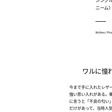
シング
ニーム
Written / Ph
ワルに憧
今まで手に入れたレザ
強い思い入れがある。購
に言うと「不良の匂い
だけがあって、当時人