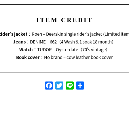
ITEM CREDIT
ider’s jacket
：Roen – Deerskin single rider’s jacket (Limited ite
Jeans
：DENIME – 662（4 Wash & 1 soak 18 month）
Watch
：TUDOR – Oysterdate（70’s vintage）
Book cover
：No brand – cow leather book cover
Facebook
Twitter
Line
共
有