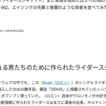
ルライダースジャケット。まだ育成を始めたばかりの頃の
〉662。エイジングの先輩と後輩のような両者を並べてみ
oto : LIVE IN RUGGED
れる男たちのために作られたライダース
ーウェアの中でも、この〈
Roen（ロエン）
〉のシングルライダ
入したのは10数年前。雑誌「SENSE」に掲載されていたシ
」がプンプン漂っていた。〈ロエン〉自体がワルいモノが大好
気絶頂期に作られたライダースはまさに渾身の出来。キルティ