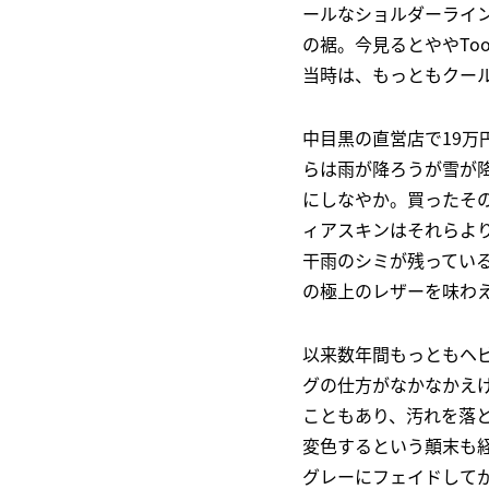
ールなショルダーライ
の裾。今見るとややTo
当時は、もっともクー
中目黒の直営店で19万
らは雨が降ろうが雪が
にしなやか。買ったそ
ィアスキンはそれらよ
干雨のシミが残ってい
の極上のレザーを味わえ
以来数年間もっともヘ
グの仕方がなかなかえ
こともあり、汚れを落
変色するという顛末も
グレーにフェイドして