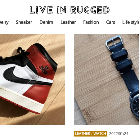
elry
Sneaker
Denim
Leather
Fashion
Cars
Life styl
LEATHER
/
WATCH
2022/01/24