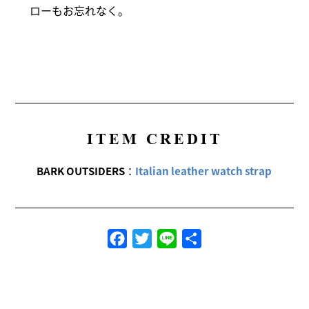
ローもお忘れなく。
ITEM CREDIT
BARK OUTSIDERS
：
Italian leather watch strap
Facebook
Twitter
Line
共
有