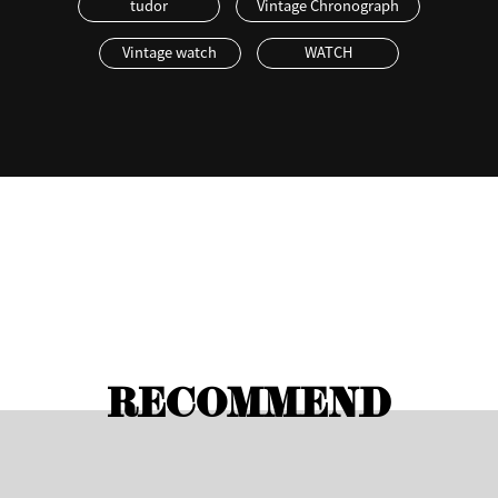
tudor
Vintage Chronograph
Vintage watch
WATCH
RECOMMEND