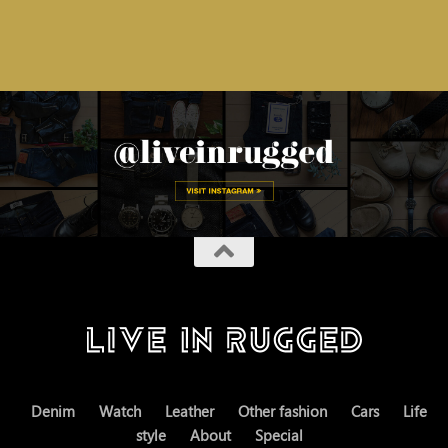
Denim
Watch
Leather
Other fashion
Cars
Life
style
About
Special