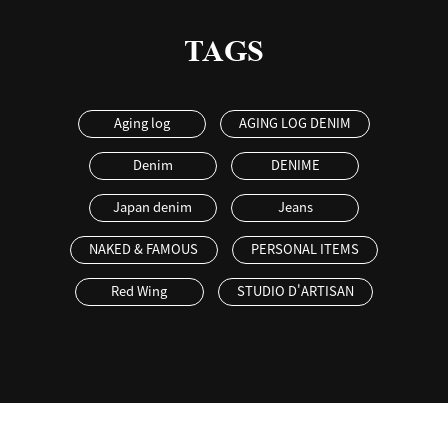
TAGS
Aging log
AGING LOG DENIM
Denim
DENIME
Japan denim
Jeans
NAKED & FAMOUS
PERSONAL ITEMS
Red Wing
STUDIO D'ARTISAN