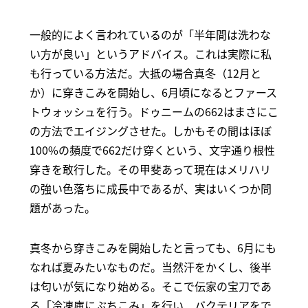
一般的によく言われているのが「半年間は洗わな
い方が良い」というアドバイス。これは実際に私
も行っている方法だ。大抵の場合真冬（12月と
か）に穿きこみを開始し、6月頃になるとファース
トウォッシュを行う。ドゥニームの662はまさにこ
の方法でエイジングさせた。しかもその間はほぼ
100%の頻度で662だけ穿くという、文字通り根性
穿きを敢行した。その甲斐あって現在はメリハリ
の強い色落ちに成長中であるが、実はいくつか問
題があった。
真冬から穿きこみを開始したと言っても、6月にも
なれば夏みたいなものだ。当然汗をかくし、後半
は匂いが気になり始める。そこで伝家の宝刀であ
る「冷凍庫にぶちこみ」を行い、バクテリアをで