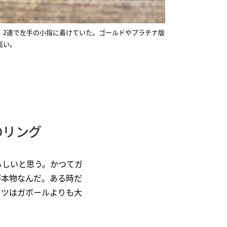
。2連で左手の小指に着けていた。ゴールドやプラチナ版
高い。
のリング
らしいと思う。かつてガ
が本物なんだ。ある時だ
ーツはガボールよりも大