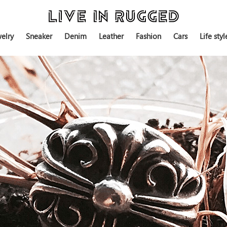
elry
Sneaker
Denim
Leather
Fashion
Cars
Life styl