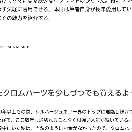
着けてサマになる数少ないブランドのひとつだ。特にリン
わず気軽に着用できる。本日は筆者自身が長年愛用してい
にその魅力を紹介する。
oto : LIVE IN RUGGED
たクロムハーツを少しづつでも買えるよ
0年以上もの間、シルバージュエリー界のトップに君臨し続けて
を経て、ここ数年も途切れることなく根強い人気が続いている
っ只中にいた私は、当然のようにお金がなかったので、クロムハ