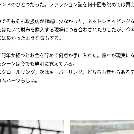
ランドのひとつだった。ファッション誌を何十回も眺めては買
のでそもそも取扱店が極端に少なかった。ネットショッピング
をはたいて財布を購入する現場につき合わされたりしたが、今
には良かったような気もする。
て何年か経つとお金を貯めて何点か手に入れた。憧れが現実に
たシーンは今でも鮮明に覚えている。
スクロールリング。次はキーパーリング。どちらも昔からある
ロムハーツらしい。