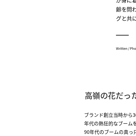
が身に
齢を問
グと共
Written / Ph
高嶺の花だっ
ブランド創立当時から3
年代の熱狂的なブーム
90年代のブームの真