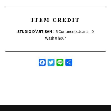
ITEM CREDIT
STUDIO D’ARTISAN
：5 Continents Jeans – 0
Wash 0 hour
Facebook
Twitter
Line
共
有