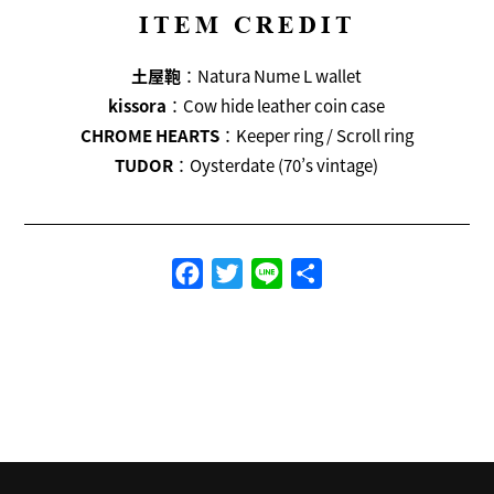
ITEM CREDIT
土屋鞄
：Natura Nume L wallet
kissora
：Cow hide leather coin case
CHROME HEARTS
：Keeper ring / Scroll ring
TUDOR
：Oysterdate (70’s vintage)
Facebook
Twitter
Line
共
有