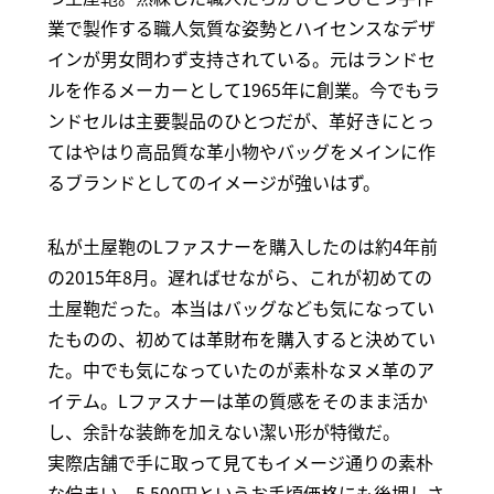
業で製作する職人気質な姿勢とハイセンスなデザ
インが男女問わず支持されている。元はランドセ
ルを作るメーカーとして1965年に創業。今でもラ
ンドセルは主要製品のひとつだが、革好きにとっ
てはやはり高品質な革小物やバッグをメインに作
るブランドとしてのイメージが強いはず。
私が土屋鞄のLファスナーを購入したのは約4年前
の2015年8月。遅ればせながら、これが初めての
土屋鞄だった。本当はバッグなども気になってい
たものの、初めては革財布を購入すると決めてい
た。中でも気になっていたのが素朴なヌメ革のア
イテム。Lファスナーは革の質感をそのまま活か
し、余計な装飾を加えない潔い形が特徴だ。
実際店舗で手に取って見てもイメージ通りの素朴
な佇まい。5,500円というお手頃価格にも後押しさ