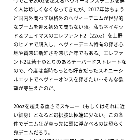
今でこそ20ozを超えるへヴィーオンスデニムを穿
く人は珍しくなくなってきたが、2017年はちょう
ど国内外問わず規格外のへヴィーデニムが世界的
なブームを迎え初めて間もない頃。私もネイキッ
ド＆フェイマスのエレファント2（22oz）を上野
のヒノヤで購入し、へヴィーデニム特有の穿き心
地や質感に新鮮さを感じた年でもある。エレファ
ント2は若干ゆとりのあるテーパードストレートな
ので、今度は当時もっとも好きだったスキニーシ
ルエットでへヴィーオンスを穿きたい…そんな欲
望が芽生えたのだ。
20ozを超える重さでスキニー（もしくはそれに近
い細身）となると選択肢は極端に少ない。この条
件でデニム狂が真っ先に頭に浮かべるのは恐らく
鬼デニムだろう。