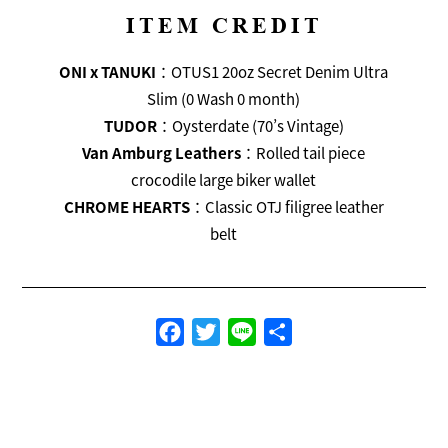
ITEM CREDIT
ONI x TANUKI
：OTUS1 20oz Secret Denim Ultra
Slim (0 Wash 0 month)
TUDOR
：Oysterdate (70’s Vintage)
Van Amburg Leathers
：Rolled tail piece
crocodile large biker wallet
CHROME HEARTS
：Classic OTJ filigree leather
belt
Facebook
Twitter
Line
共
有