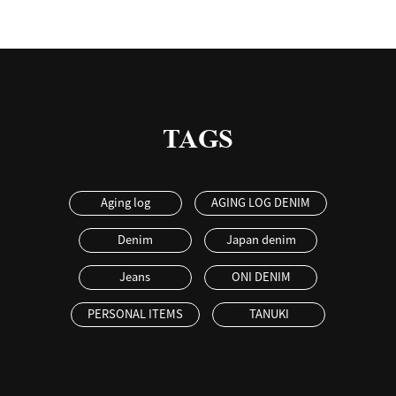
TAGS
Aging log
AGING LOG DENIM
Denim
Japan denim
Jeans
ONI DENIM
PERSONAL ITEMS
TANUKI