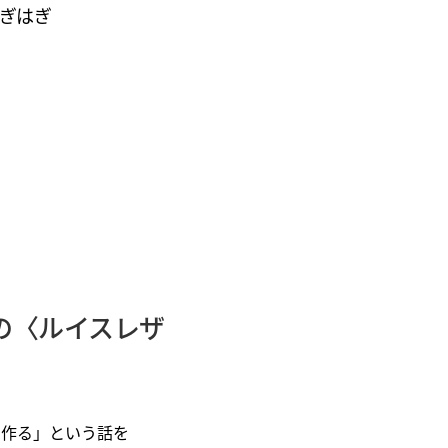
つぎはぎ
の〈ルイスレザ
で作る」という話を