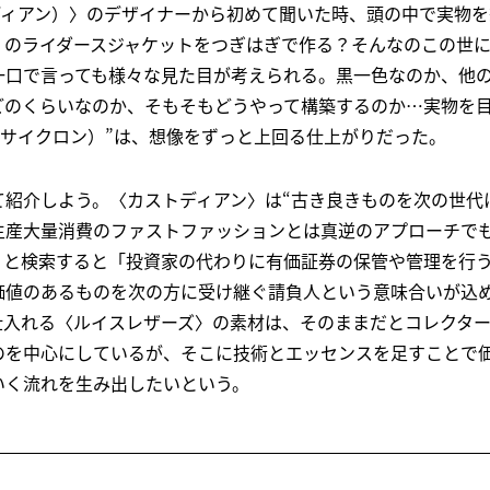
カストディアン）〉のデザイナーから初めて聞いた時、頭の中で実物
〉のライダースジャケットをつぎはぎで作る？そんなのこの世
と一口で言っても様々な見た目が考えられる。黒一色なのか、他
のくらいなのか、そもそもどうやって構築するのか…実物を目にし
ケン サイクロン）”は、想像をずっと上回る仕上がりだった。
て紹介しよう。〈カストディアン〉は“古き良きものを次の世代
生産大量消費のファストファッションとは真逆のアプローチで
」と検索すると「投資家の代わりに有価証券の保管や管理を行
価値のあるものを次の方に受け継ぐ請負人という意味合いが込
仕入れる〈ルイスレザーズ〉の素材は、そのままだとコレクタ
のを中心にしているが、そこに技術とエッセンスを足すことで
いく流れを生み出したいという。