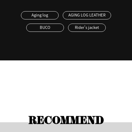
Aging log
AGING LOG LEATHER
BUCO
Rider's jacket
RECOMMEND