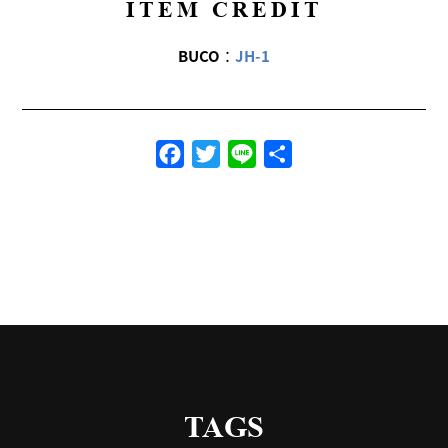
ITEM CREDIT
BUCO
：
JH-1
Facebook
Twitter
Line
共
有
TAGS