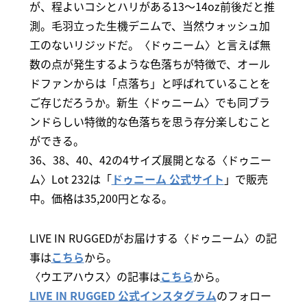
が、程よいコシとハリがある13～14oz前後だと推
測。毛羽立った生機デニムで、当然ウォッシュ加
工のないリジッドだ。〈ドゥニーム〉と言えば無
数の点が発生するような色落ちが特徴で、オール
ドファンからは「点落ち」と呼ばれていることを
ご存じだろうか。新生〈ドゥニーム〉でも同ブラ
ンドらしい特徴的な色落ちを思う存分楽しむこと
ができる。
36、38、40、42の4サイズ展開となる〈ドゥニー
ム〉Lot 232は「
ドゥニーム 公式サイト
」で販売
中。価格は35,200円となる。
LIVE IN RUGGEDがお届けする〈ドゥニーム〉の記
事は
こちら
から。
〈ウエアハウス〉の記事は
こちら
から。
LIVE IN RUGGED 公式インスタグラム
のフォロー