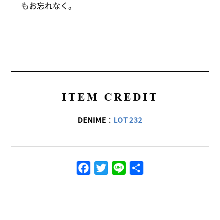
もお忘れなく。
ITEM CREDIT
DENIME
：
LOT 232
Facebook
Twitter
Line
共
有