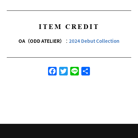
ITEM CREDIT
OA（ODD ATELIER）
：
2024 Debut Collection
Facebook
Twitter
Line
共
有