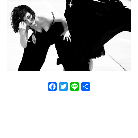
Facebook
Twitter
Line
共
有