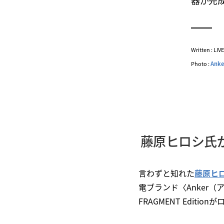
器が完
Written : LI
Photo :
Anke
藤原ヒロシ氏が
言わずと知れた
藤原ヒ
電ブランド〈Anker（アンカ
FRAGMENT Editio