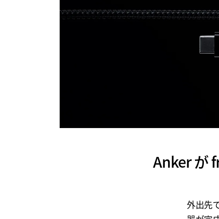
Anker が
外出先