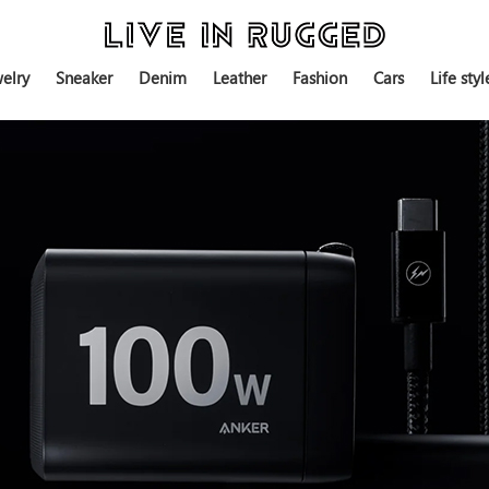
elry
Sneaker
Denim
Leather
Fashion
Cars
Life styl