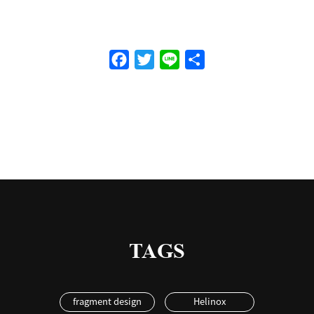
Facebook
Twitter
Line
共
有
TAGS
fragment design
Helinox