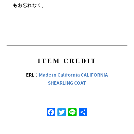
もお忘れなく。
ITEM CREDIT
ERL
：
Made in California CALIFORNIA
SHEARLING COAT
Facebook
Twitter
Line
共
有