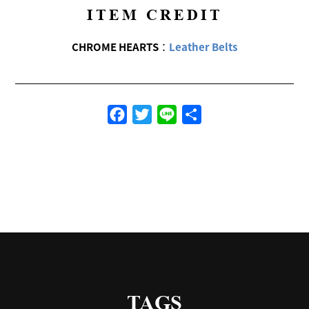
ITEM CREDIT
CHROME HEARTS
：
Leather Belts
Facebook
Twitter
Line
共
有
TAGS