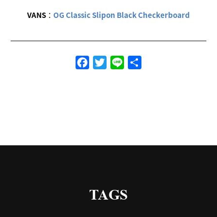
VANS
：
OG Classic Slipon Black Checkerboard
Facebook
Twitter
Line
共
有
TAGS