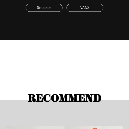
Sneaker
VANS
RECOMMEND