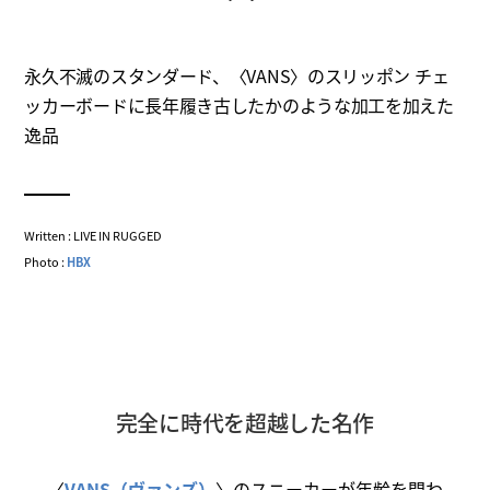
永久不滅のスタンダード、〈VANS〉のスリッポン チェ
ッカーボードに長年履き古したかのような加工を加えた
逸品
Written : LIVE IN RUGGED
Photo :
HBX
完全に時代を超越した名作
〈
VANS（ヴァンズ）
〉のスニーカーが年齢を問わ