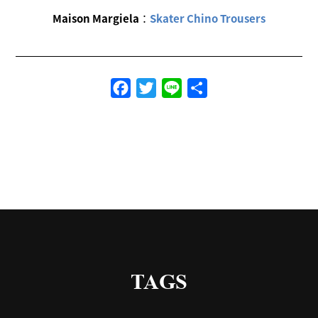
Maison Margiela
：
Skater Chino Trousers
Facebook
Twitter
Line
共
有
TAGS