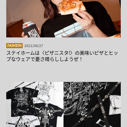
2021/04/27
FASHION
ステイホームは〈ピザニスタ!〉の美味いピザとヒッ
プなウェアで憂さ晴らししようぜ！