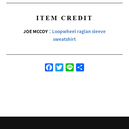
ITEM CREDIT
JOE MCCOY
：
Loopwheel raglan sleeve
sweatshirt
Facebook
Twitter
Line
共
有