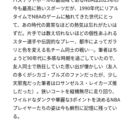
今も最高に熱いスポーツだが、1990年代にリアル
タイムでNBAのゲームに触れてきた世代にとっ
て、あの時代の異常なほどの熱気は忘れがたいは
ずだ。片手では数え切れないほどの個性あふれる
スター選手や伝説的なプレー、都市によってガラ
リと色を変える名チーム同士の戦い…。筆者はち
ょうど90年代に多感な時期を過ごしていたので、
友人同士で熱狂していた思い出が懐かしい（友人
の多くがシカゴ・ブルズのファンだったが、少し
天邪鬼だった筆者はロサンゼルス・レイカーズ推
しだった）。狭いコートを縦横無尽に走り回り、
ワイルドなダンクや華麗な3ポイントを決めるNBA
プレイヤーたちの姿は今も鮮烈に記憶に残ってい
る。