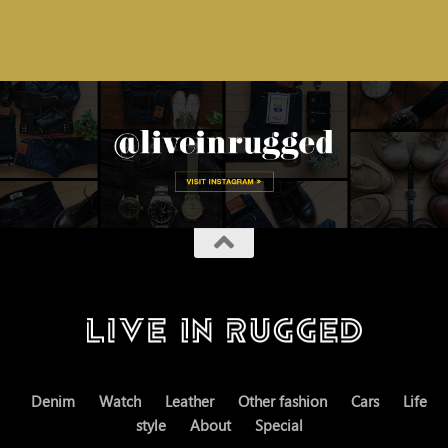
Denim
Watch
Leather
Other fashion
Cars
Life
style
About
Special