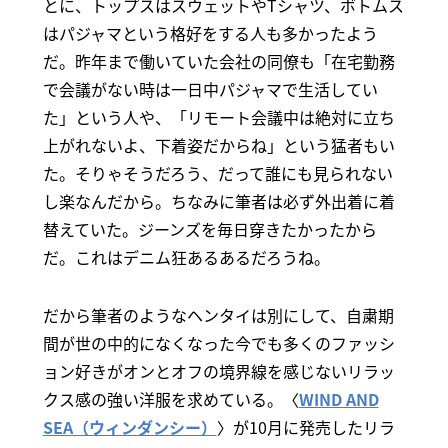
とに、トップスはスウェットやTシャツ、ボトムス
はパジャマという格好をする人も多かったよう
だ。昨年まで働いていた会社の同僚も「在宅勤務
で会議がない時は一日中パジャマで生活してい
た」という人や、「リモート会議中は絶対に立ち
上がれないよ、下着姿だからね」という猛者もい
た。そりゃそうだろう、だって誰にも見られない
し楽なんだから。ちなみに筆者は必ず外出着に着
替えていた。ジーンズを毎日穿きたかったから
だ。これはデニム狂あるあるだろうね。
だから筆者のようなヘンタイは別にして、自粛期
間が世の中的になくなった今でも多くのファッシ
ョン好きがオンとオフの境界線を感じないリラッ
クス感の強い洋服を求めている。〈
WIND AND
SEA（ウィンダンシー）
〉が10月に発売したリラ