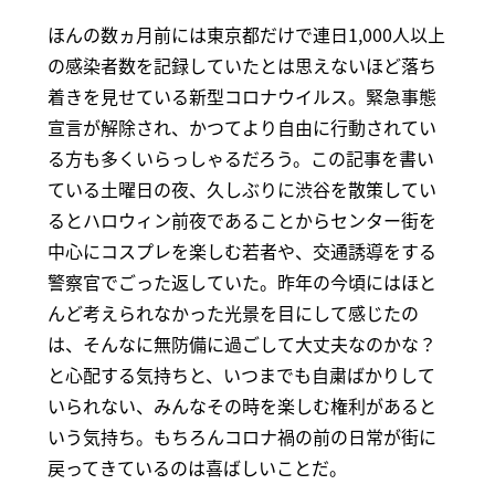
ほんの数ヵ月前には東京都だけで連日1,000人以上
の感染者数を記録していたとは思えないほど落ち
着きを見せている新型コロナウイルス。緊急事態
宣言が解除され、かつてより自由に行動されてい
る方も多くいらっしゃるだろう。この記事を書い
ている土曜日の夜、久しぶりに渋谷を散策してい
るとハロウィン前夜であることからセンター街を
中心にコスプレを楽しむ若者や、交通誘導をする
警察官でごった返していた。昨年の今頃にはほと
んど考えられなかった光景を目にして感じたの
は、そんなに無防備に過ごして大丈夫なのかな？
と心配する気持ちと、いつまでも自粛ばかりして
いられない、みんなその時を楽しむ権利があると
いう気持ち。もちろんコロナ禍の前の日常が街に
戻ってきているのは喜ばしいことだ。