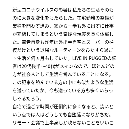
新型コロナウイルスの影響は私たちの生活そのも
のに大きな変化をもたらした。在宅勤務の整備が
業種を問わず進み、家から一歩も外に出ずに仕事
が完結してしまうという奇妙な現実を長く体験し
た。筆者自身も昨年は外出＝自宅とスーパーの往
復だけという退屈なルーティーンをひたすら過ご
す生活を何ヵ月もしていた。LIVE IN RUGGEDの読
者は20代後半～40代がメインなので、ほとんどの
方が社会人として生活を営んでいることになる。
この記事を読んでいる方の中にも似たような生活
を送っていたか、今も送っている方も多くいらっ
しゃるだろう。
自宅で過ごす時間が圧倒的に多くなると、装いと
いう点では人はどうしても自堕落になりがちだ。
リモート会議で上半身しか映らないことをいいこ