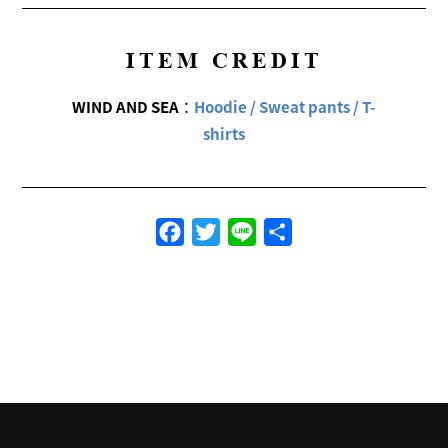
ITEM CREDIT
WIND AND SEA
：
Hoodie / Sweat pants / T-
shirts
Facebook
Twitter
Line
共
有