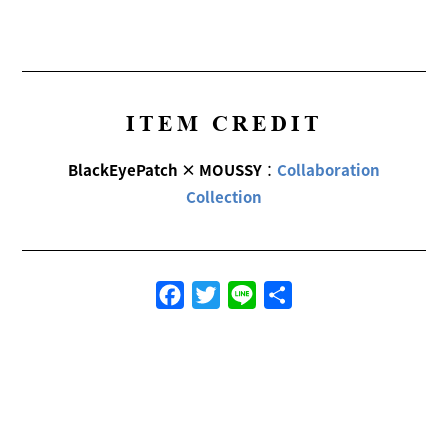
ITEM CREDIT
BlackEyePatch × MOUSSY
：
Collaboration
Collection
Facebook
Twitter
Line
共
有