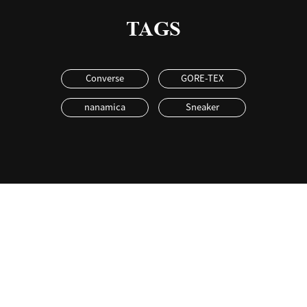
TAGS
Converse
GORE-TEX
nanamica
Sneaker