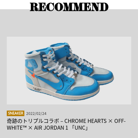
RECOMMEND
2022/02/24
SNEAKER
奇跡のトリプルコラボ – CHROME HEARTS × OFF-
WHITE™ × AIR JORDAN 1 「UNC」