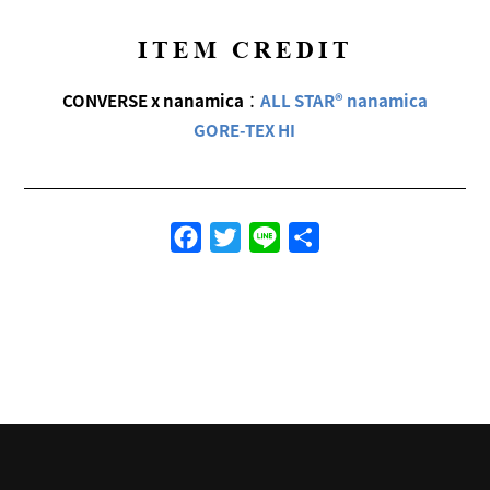
ITEM CREDIT
CONVERSE x nanamica
：
ALL STAR® nanamica
GORE-TEX HI
Facebook
Twitter
Line
共
有