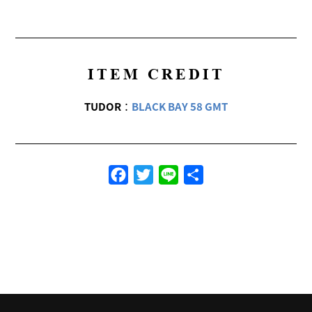
ITEM CREDIT
TUDOR
：
BLACK BAY 58 GMT
Facebook
Twitter
Line
共
有