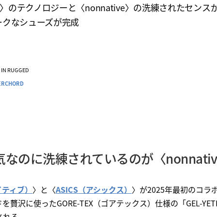
CS〉のテクノロジーと〈nonnative〉の洗練されたセンス
ークなシューズが完成
VE IN RUGGED
ERCHORD
なのに洗練されているのが〈nonnati
ネイティブ）
〉と〈
ASICS（アシックス）
〉が2025年最初のコ
沢に使ったGORE-TEX（ゴアテックス）仕様の「GEL-YETITO
される。