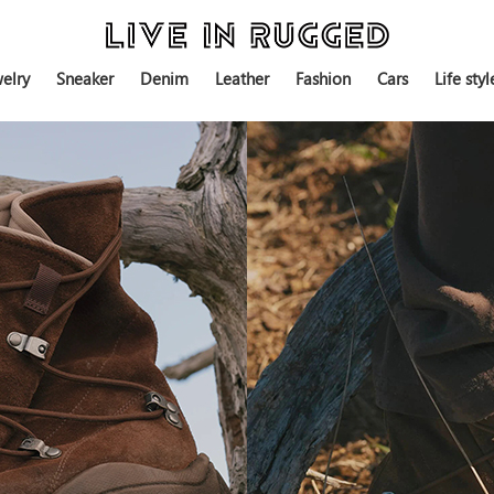
elry
Sneaker
Denim
Leather
Fashion
Cars
Life styl