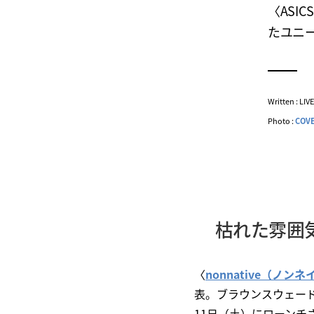
〈ASI
たユニ
Written : LI
Photo :
COV
枯れた雰囲気
〈
nonnative（ノン
表。ブラウンスウェードを贅
11日（土）にローンチ