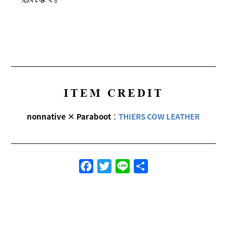
ITEM CREDIT
nonnative × Paraboot
：
THIERS COW LEATHER
Facebook
Twitter
Line
共
有