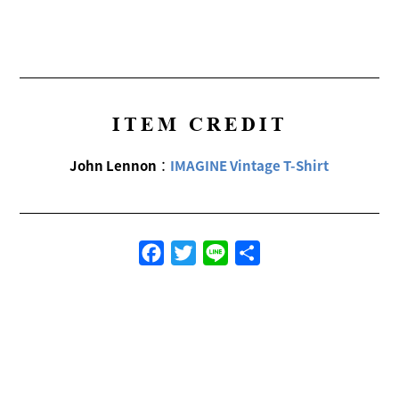
ITEM CREDIT
John Lennon
：
IMAGINE Vintage T-Shirt
Facebook
Twitter
Line
共
有